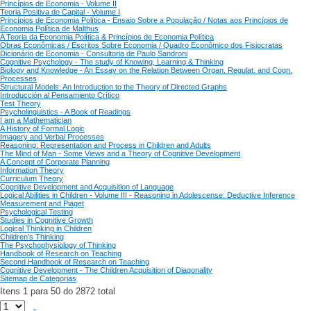
Princípios de Economia - Volume II
Teoria Positiva do Capital - Volume I
Princípios de Economia Política - Ensaio Sobre a População / Notas aos Princípios de
Economia Política de Malthus
A Teoria da Economia Política & Princípios de Economia Política
Obras Econômicas / Escritos Sobre Economia / Quadro Econômico dos Fisiocratas
Dicionário de Economia - Consultoria de Paulo Sandroni
Cognitive Psychology - The study of Knowing, Learning & Thinking
Biology and Knowledge - An Essay on the Relation Between Organ. Regulat. and Cogn.
Processes
Structural Models: An Introduction to the Theory of Directed Graphs
Introducción al Pensamiento Crítico
Test Theory
Psycholinguistics - A Book of Readings
I am a Mathematician
A History of Formal Logic
Imagery and Verbal Processes
Reasoning: Representation and Process in Children and Adults
The Mind of Man - Some Views and a Theory of Cognitive Development
A Concept of Corporate Planning
Information Theory
Curriculum Theory
Cognitive Development and Acquisition of Language
Logical Abilities in Children - Volume III - Reasoning in Adolescense: Deductive Inference
Measurement and Piaget
Psychological Testing
Studies in Cognitive Growth
Logical Thinking in Children
Children's Thinking
The Psychophysiology of Thinking
Handbook of Research on Teaching
Second Handbook of Research on Teaching
Cognitive Development - The Children Acquisition of Diagonality
Sitemap de Categorias
Itens 1 para 50 do 2872 total