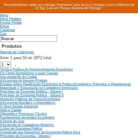
Recomendamos optar por entrega "Impresso" para livros e revistas (Com o Máximo de
02 Kg). Leia em “Nosso Sistema de Entrega”.
Menu
Meus Pedidos
Fechar Pedido
Entrar
Cadastrar
Cart
Produtos
Sitemap de Categorias
Itens 1 para 50 do 2872 total
Teoria e Política do Desenvolvimento Econômico
Os Ciclos Econômicos e suas Causas
A Acumulação do Capital
A Economia do Insumo-Produto
Ensaios Sobre Planificação Econômica & Política Econômica: Princípios e Planejamento
Maturidade e Estagnação no Capitalismo Americano
Princípios de Economia Política - Volume I
Princípios de Economia Política - Volume II
Aspectos Políticos da Teoria Econômica
A Economia Mundial e o Imperialismo
O Novo Estado Industrial
Valor e Capital
Oligopólio e Progresso Técnico
Fundamentos da Análise Econômica
A Teoria do Juro
A Evolução do Capitalismo Moderno
Lições de Economia Política
Compêndio dos Elementos de Economia Política Pura
Princípios de Economia - Volume I