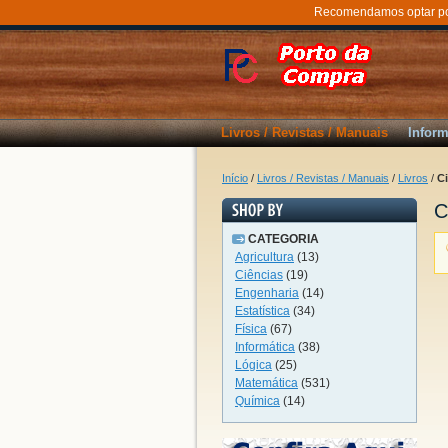
Recomendamos optar por 
Livros / Revistas / Manuais
Inform
Início
/
Livros / Revistas / Manuais
/
Livros
/
C
C
CATEGORIA
Agricultura
(13)
Ciências
(19)
Engenharia
(14)
Estatística
(34)
Física
(67)
Informática
(38)
Lógica
(25)
Matemática
(531)
Química
(14)