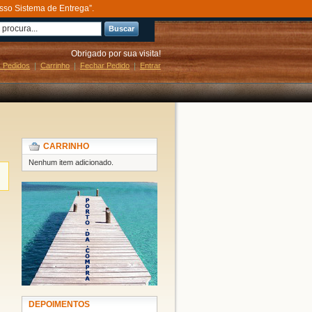
sso Sistema de Entrega”.
Buscar
Obrigado por sua visita!
 Pedidos
Carrinho
Fechar Pedido
Entrar
CARRINHO
Nenhum item adicionado.
DEPOIMENTOS