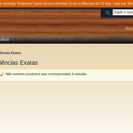
entrega "Impresso" para livros e revistas (Com o Máximo de 02 Kg). Leia em “No
Meus
ática
iências Exatas
iências Exatas
Não existem produtos que correspondam à seleção.