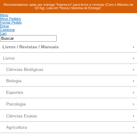
Recomendamos optar por entrega "Impresso" para livros e revistas (Com o Máximo de
02 Kg). Leia em “Nosso Sistema de Entrega”.
Menu
Meus Pedidos
Fechar Pedido
Entrar
Cadastrar
Cart
Livros / Revistas / Manuais
Livros
Ciências Biológicas
Biologia
Esportes
Psicologia
Ciências Exatas
Agricultura