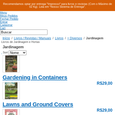
Recomendamos optar por entrega "Impresso" para livros e revistas (Com o Máximo de
02 Kg). Leia em “Nosso Sistema de Entrega”.
Menu
Meus Pedidos
Fechar Pedido
Entrar
Cadastrar
Cart
Início
/
Livros / Revistas / Manuais
/
Livros
/
+ Diversos
/
Jardinagem
Livros de Jardinagem e Hortas
Jardinagem
Sort
Gardening in Containers
R$29,00
Lawns and Ground Covers
R$29,00