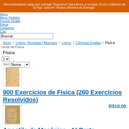
Recomendamos optar por entrega "Impresso" para livros e revistas (Com o Máximo de
02 Kg). Leia em “Nosso Sistema de Entrega”.
Menu
Meus Pedidos
Fechar Pedido
Entrar
Cadastrar
Cart
Início
/
Livros / Revistas / Manuais
/
Livros
/
Ciências Exatas
/
Física
Livros de Física
Física
Sort
900 Exercícios de Física (260 Exercícios
Resolvidos)
R$10,00