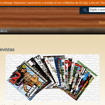
entrega "Impresso" para livros e revistas (Com o Máximo de 02 Kg). Leia em “No
Meus
ática
evistas