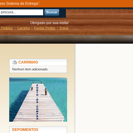
sso Sistema de Entrega”.
Buscar
Obrigado por sua visita!
 Pedidos
Carrinho
Fechar Pedido
Entrar
CARRINHO
Nenhum item adicionado.
DEPOIMENTOS