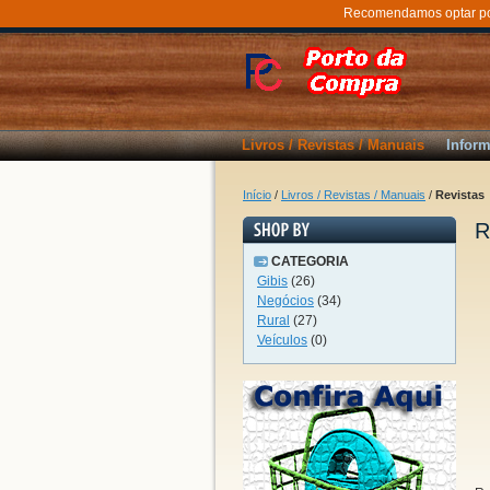
Recomendamos optar por 
Livros / Revistas / Manuais
Inform
Início
/
Livros / Revistas / Manuais
/
Revistas
R
CATEGORIA
Gibis
(26)
Negócios
(34)
Rural
(27)
Veículos
(0)