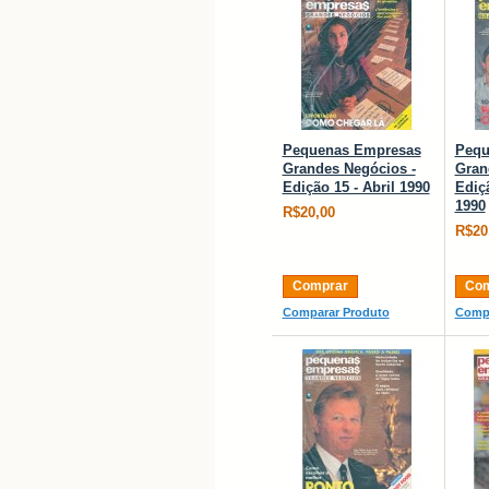
Pequenas Empresas
Pequ
Grandes Negócios -
Gran
Edição 15 - Abril 1990
Ediç
1990
R$20,00
R$20
Comprar
Com
Comparar Produto
Compa