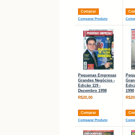
Comprar
Com
Comparar Produto
Compa
Pequenas Empresas
Pequ
Grandes Negócios -
Gran
Edição 119 -
Ediçã
Dezembro 1998
1990
R$20,00
R$20
Comprar
Com
Comparar Produto
Compa