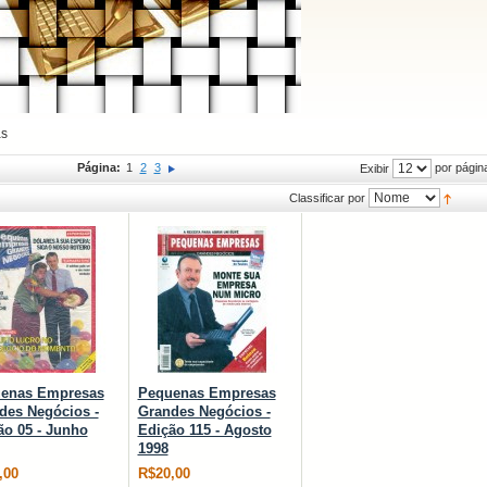
as
Página:
1
2
3
por págin
Exibir
Classificar por
enas Empresas
Pequenas Empresas
des Negócios -
Grandes Negócios -
ão 05 - Junho
Edição 115 - Agosto
1998
,00
R$20,00