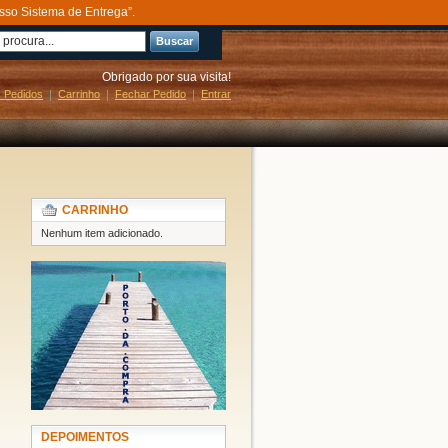
sso Sistema de Entrega”.
Buscar
Obrigado por sua visita!
 Pedidos
Carrinho
Fechar Pedido
Entrar
CARRINHO
Nenhum item adicionado.
DEPOIMENTOS