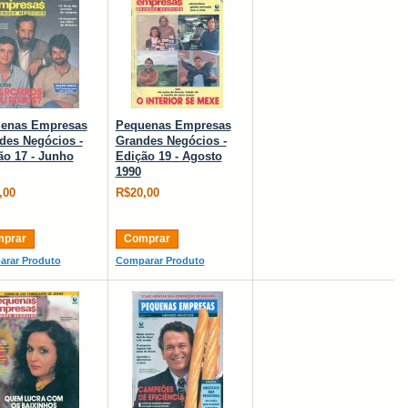
enas Empresas
Pequenas Empresas
des Negócios -
Grandes Negócios -
ão 17 - Junho
Edição 19 - Agosto
1990
,00
R$20,00
prar
Comprar
rar Produto
Comparar Produto