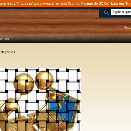
entrega "Impresso" para livros e revistas (Com o Máximo de 02 Kg). Leia em “No
Meus
ática
/
Negócios