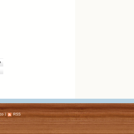
a
co
RSS