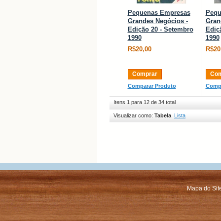
Pequenas Empresas
Pequ
Grandes Negócios -
Gran
Edição 20 - Setembro
Ediç
1990
1990
R$20,00
R$20
Comprar
Com
Comparar Produto
Compa
Itens 1 para 12 de 34 total
Visualizar como:
Tabela
Lista
Mapa do Sit