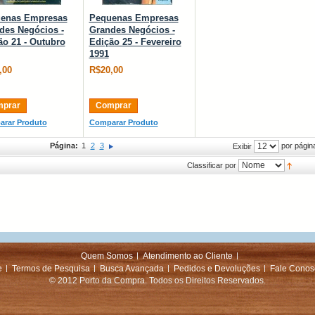
enas Empresas
Pequenas Empresas
des Negócios -
Grandes Negócios -
ão 21 - Outubro
Edição 25 - Fevereiro
1991
,00
R$20,00
prar
Comprar
rar Produto
Comparar Produto
Página:
1
2
3
por págin
Exibir
Classificar por
Quem Somos
Atendimento ao Cliente
e
Termos de Pesquisa
Busca Avançada
Pedidos e Devoluções
Fale Conos
© 2012 Porto da Compra. Todos os Direitos Reservados.