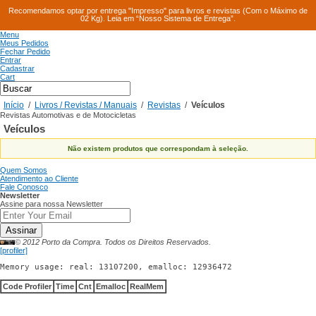
Recomendamos optar por entrega "Impresso" para livros e revistas (Com o Máximo de
02 Kg). Leia em “Nosso Sistema de Entrega”.
Menu
Meus Pedidos
Fechar Pedido
Entrar
Cadastrar
Cart
Início
/
Livros / Revistas / Manuais
/
Revistas
/
Veículos
Revistas Automotivas e de Motocicletas
Veículos
Não existem produtos que correspondam à seleção.
Quem Somos
Atendimento ao Cliente
Fale Conosco
Newsletter
Assine para nossa Newsletter
Assinar
© 2012 Porto da Compra. Todos os Direitos Reservados.
[profiler]
Memory usage: real: 13107200, emalloc: 12936472
Code Profiler
Time
Cnt
Emalloc
RealMem