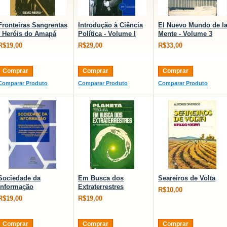
Fronteiras Sangrentas
Introdução à Ciência
El Nuevo Mundo de l
- Heróis do Amapá
Política - Volume I
Mente - Volume 3
R$19,00
R$29,00
R$33,00
Comprar
Comprar
Comprar
Comparar Produto
Comparar Produto
Comparar Produto
Sociedade da
Em Busca dos
Seareiros de Volta
Informação
Extraterrestres
R$10,00
R$19,00
R$19,00
Comprar
Comprar
Comprar