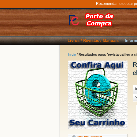
Recomendamos optar por 
Livros / Revistas / Manuais
Inform
Início
/
Resultados para: 'revista galileu a c
R
e
I
V