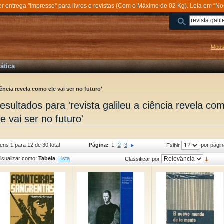
entrega "Impresso" para livros e revistas (Com o Máximo de 02 Kg). Leia em “No
Meus
ática
iência revela como ele vai ser no futuro'
esultados para 'revista galileu a ciência revela co
le vai ser no futuro'
tens 1 para 12 de 30 total
Página:
1
2
3
por págin
Exibir
isualizar como:
Tabela
Lista
Classificar por