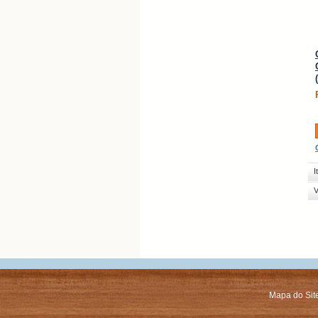
I
V
Mapa do Sit