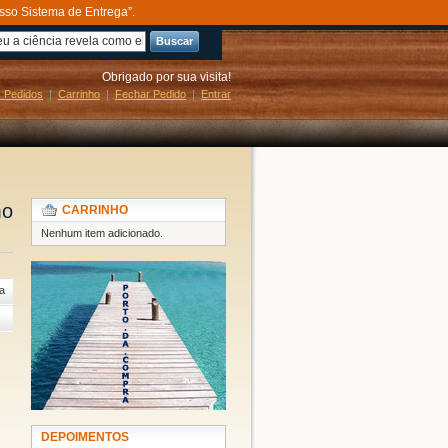
sso Sistema de Entrega”.
Buscar
Obrigado por sua visita!
 Pedidos
Carrinho
Fechar Pedido
Entrar
mo
CARRINHO
Nenhum item adicionado.
a
DEPOIMENTOS