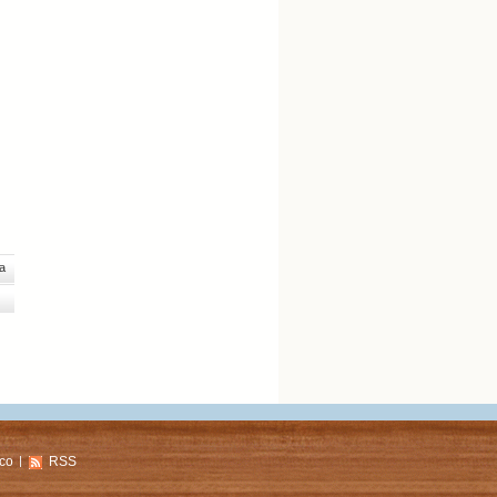
a
co
RSS