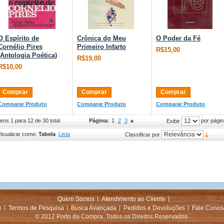
O Espírito de
Crônica do Meu
O Poder da Fé
Cornélio Pires
Primeiro Infarto
R$15,00
(Antologia Poética)
R$19,00
R$10,00
Comprar
Comprar
Comprar
Comparar Produto
Comparar Produto
Comparar Produto
tens 1 para 12 de 30 total
Página:
1
2
3
por págin
Exibir
isualizar como:
Tabela
Lista
Classificar por
Quem Somos
Atendimento ao Cliente
e
Termos de Pesquisa
Busca Avançada
Pedidos e Devoluções
Fale Conos
© 2012 Porto da Compra. Todos os Direitos Reservados.