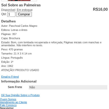
Sol Sobre as Palmeiras
R$16,00
Disponível:
Em estoque
Qtd:
Comprar
Detalhes
Autor: Paschoal Carlos Magno
Editora: Letras e Artes
Páginas: 357
Capa: Brochura
Estado: Bom, com lombada recuperada e reforçada; Páginas iniciais com manchas e
amareladas. Não interfere no texto.
Peso: 470 gramas
Tamanho: 21 X 3 X 14 cm
Língua: Português
Edição: 1ª
Ano: 1962
ATENÇÃO! PRODUTO USADO
Email to Friend
Informação Adicional
Sem Frete
Não
Dê Sua Opinião Sobre o Produto
Quem Somos
Atendimento ao Cliente
Fale Conosco
Newsletter