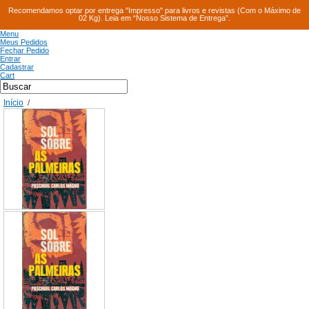
Recomendamos optar por entrega "Impresso" para livros e revistas (Com o Máximo de
02 Kg). Leia em “Nosso Sistema de Entrega”.
Menu
Meus Pedidos
Fechar Pedido
Entrar
Cadastrar
Cart
Início
/