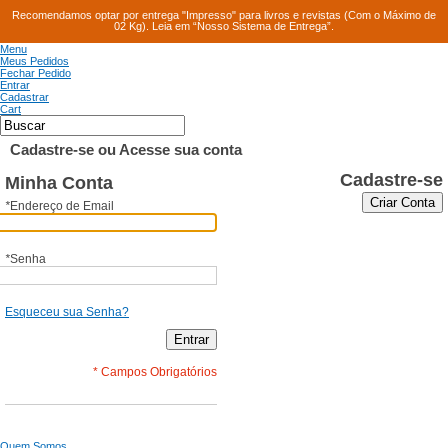
Recomendamos optar por entrega "Impresso" para livros e revistas (Com o Máximo de
02 Kg). Leia em “Nosso Sistema de Entrega”.
Menu
Meus Pedidos
Fechar Pedido
Entrar
Cadastrar
Cart
Cadastre-se ou Acesse sua conta
Cadastre-se
Minha Conta
Criar Conta
*
Endereço de Email
*
Senha
Esqueceu sua Senha?
Entrar
* Campos Obrigatórios
Quem Somos