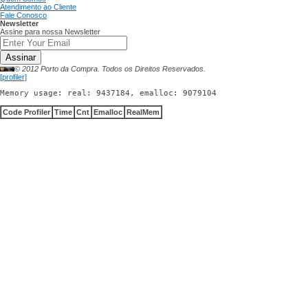
Atendimento ao Cliente
Fale Conosco
Newsletter
Assine para nossa Newsletter
Assinar
© 2012 Porto da Compra. Todos os Direitos Reservados.
[profiler]
Memory usage: real: 9437184, emalloc: 9079104
Code Profiler
Time
Cnt
Emalloc
RealMem