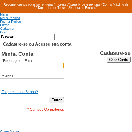
Recomendamos optar por entrega "Impresso" para livros e revistas (Com o Máximo de
02 Kg). Leia em “Nosso Sistema de Entrega”.
Menu
Meus Pedidos
Fechar Pedido
Entrar
Cadastrar
Cart
Cadastre-se ou Acesse sua conta
Cadastre-se
Minha Conta
Criar Conta
*
Endereço de Email
*
Senha
Esqueceu sua Senha?
Entrar
* Campos Obrigatórios
Quem Somos