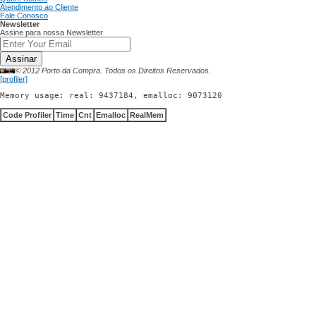
Atendimento ao Cliente
Fale Conosco
Newsletter
Assine para nossa Newsletter
Assinar
© 2012 Porto da Compra. Todos os Direitos Reservados.
[profiler]
Memory usage: real: 9437184, emalloc: 9073120
Code Profiler
Time
Cnt
Emalloc
RealMem