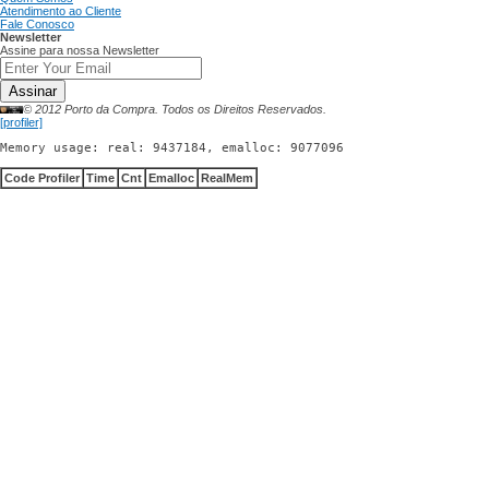
Atendimento ao Cliente
Fale Conosco
Newsletter
Assine para nossa Newsletter
Assinar
© 2012 Porto da Compra. Todos os Direitos Reservados.
[profiler]
Memory usage: real: 9437184, emalloc: 9077096
Code Profiler
Time
Cnt
Emalloc
RealMem