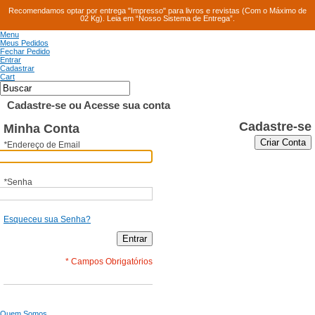
Recomendamos optar por entrega "Impresso" para livros e revistas (Com o Máximo de
02 Kg). Leia em “Nosso Sistema de Entrega”.
Menu
Meus Pedidos
Fechar Pedido
Entrar
Cadastrar
Cart
Cadastre-se ou Acesse sua conta
Cadastre-se
Minha Conta
Criar Conta
*
Endereço de Email
*
Senha
Esqueceu sua Senha?
Entrar
* Campos Obrigatórios
Quem Somos