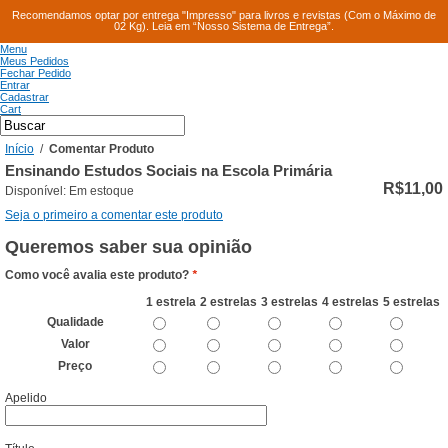
Recomendamos optar por entrega "Impresso" para livros e revistas (Com o Máximo de
02 Kg). Leia em “Nosso Sistema de Entrega”.
Menu
Meus Pedidos
Fechar Pedido
Entrar
Cadastrar
Cart
Início
/
Comentar Produto
Ensinando Estudos Sociais na Escola Primária
R$11,00
Disponível:
Em estoque
Seja o primeiro a comentar este produto
Queremos saber sua opinião
Como você avalia este produto?
*
1 estrela
2 estrelas
3 estrelas
4 estrelas
5 estrelas
Qualidade
Valor
Preço
Apelido