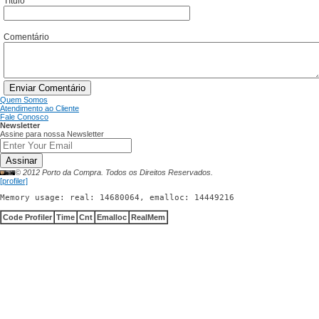
Título
Comentário
Enviar Comentário
Quem Somos
Atendimento ao Cliente
Fale Conosco
Newsletter
Assine para nossa Newsletter
Assinar
© 2012 Porto da Compra. Todos os Direitos Reservados.
[profiler]
Memory usage: real: 14680064, emalloc: 14449216
Code Profiler
Time
Cnt
Emalloc
RealMem