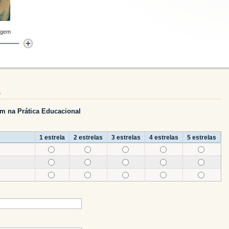
agem
o
m na Prática Educacional
1 estrela
2 estrelas
3 estrelas
4 estrelas
5 estrelas