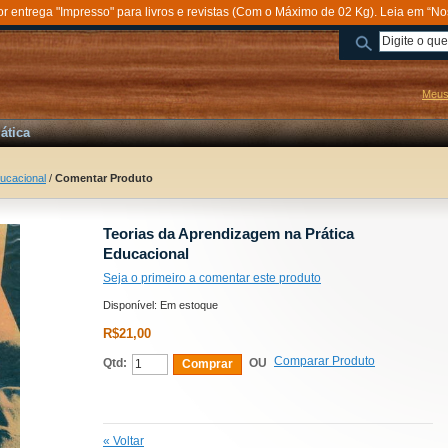
entrega "Impresso" para livros e revistas (Com o Máximo de 02 Kg). Leia em “No
Meus
ática
ucacional
/
Comentar Produto
Teorias da Aprendizagem na Prática
Educacional
Seja o primeiro a comentar este produto
Disponível:
Em estoque
R$21,00
Comparar Produto
Qtd:
OU
Comprar
«
Voltar