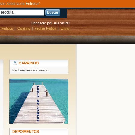
sso Sistema de Entrega”.
Buscar
Obrigado por sua visita!
 Pedidos
Carrinho
Fechar Pedido
Entrar
CARRINHO
Nenhum item adicionado.
DEPOIMENTOS