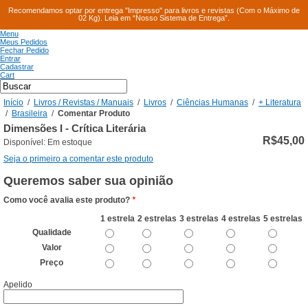
Recomendamos optar por entrega "Impresso" para livros e revistas (Com o Máximo de
02 Kg). Leia em “Nosso Sistema de Entrega”.
Menu
Meus Pedidos
Fechar Pedido
Entrar
Cadastrar
Cart
Início
/
Livros / Revistas / Manuais
/
Livros
/
Ciências Humanas
/
+ Literatura
/
Brasileira
/
Comentar Produto
Dimensões I - Crítica Literária
R$45,00
Disponível:
Em estoque
Seja o primeiro a comentar este produto
Queremos saber sua opinião
Como você avalia este produto?
*
1 estrela
2 estrelas
3 estrelas
4 estrelas
5 estrelas
Qualidade
Valor
Preço
Apelido