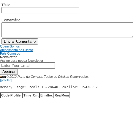
Título
Comentário
Enviar Comentário
Quem Somos
Atendimento ao Cliente
Fale Conosco
Newsletter
Assine para nossa Newsletter
Assinar
© 2012 Porto da Compra. Todos os Direitos Reservados.
[profiler]
Memory usage: real: 15728640, emalloc: 15436592
Code Profiler
Time
Cnt
Emalloc
RealMem