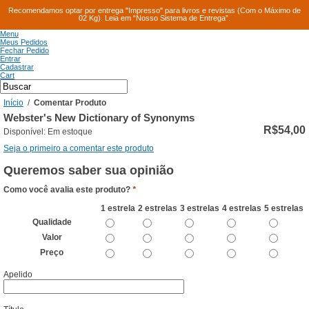
Recomendamos optar por entrega "Impresso" para livros e revistas (Com o Máximo de
02 Kg). Leia em “Nosso Sistema de Entrega”.
Menu
Meus Pedidos
Fechar Pedido
Entrar
Cadastrar
Cart
Início
/
Comentar Produto
Webster's New Dictionary of Synonyms
R$54,00
Disponível:
Em estoque
Seja o primeiro a comentar este produto
Queremos saber sua opinião
Como você avalia este produto?
*
1 estrela
2 estrelas
3 estrelas
4 estrelas
5 estrelas
Qualidade
Valor
Preço
Apelido