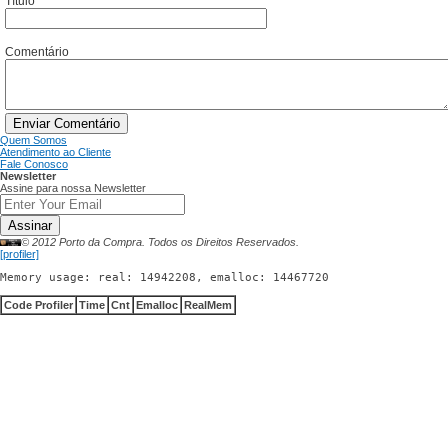
Título
Comentário
Enviar Comentário
Quem Somos
Atendimento ao Cliente
Fale Conosco
Newsletter
Assine para nossa Newsletter
Assinar
© 2012 Porto da Compra. Todos os Direitos Reservados.
[profiler]
Memory usage: real: 14942208, emalloc: 14467720
Code Profiler
Time
Cnt
Emalloc
RealMem