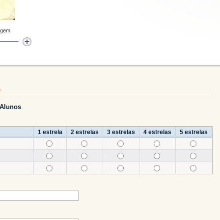
agem
o
 Alunos
1 estrela
2 estrelas
3 estrelas
4 estrelas
5 estrelas