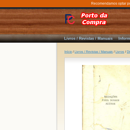
Recomendamos optar por 
Livros / Revistas / Manuais
Inform
Início
/
Livros / Revistas / Manuais
/
Livros
/
Di