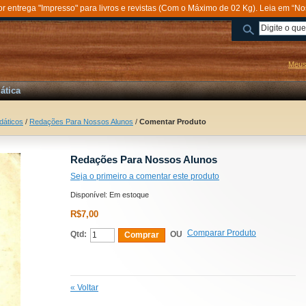
entrega "Impresso" para livros e revistas (Com o Máximo de 02 Kg). Leia em “No
Meus
ática
dáticos
/
Redações Para Nossos Alunos
/
Comentar Produto
Redações Para Nossos Alunos
Seja o primeiro a comentar este produto
Disponível:
Em estoque
R$7,00
Comparar Produto
Qtd:
OU
Comprar
«
Voltar