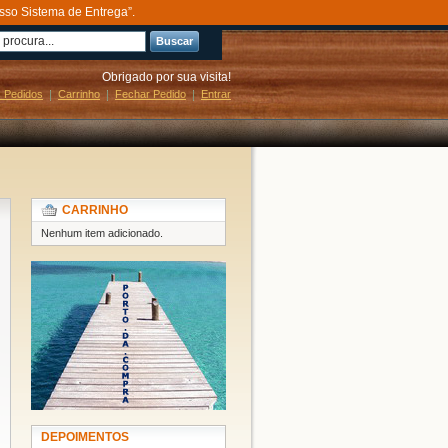
sso Sistema de Entrega”.
Buscar
Obrigado por sua visita!
 Pedidos
Carrinho
Fechar Pedido
Entrar
CARRINHO
Nenhum item adicionado.
DEPOIMENTOS