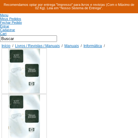
Recomendamos optar por entrega "Impresso" para livros e revistas (Com o Máximo de
02 Kg). Leia em “Nosso Sistema de Entrega”.
Menu
Meus Pedidos
Fechar Pedido
Entrar
Cadastrar
Cart
Início
/
Livros / Revistas / Manuais
/
Manuais
/
Informática
/