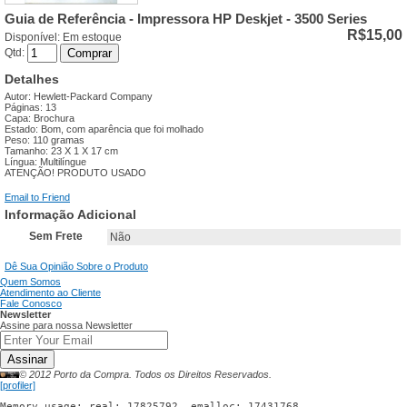
Guia de Referência - Impressora HP Deskjet - 3500 Series
R$15,00
Disponível:
Em estoque
Qtd:
Comprar
Detalhes
Autor: Hewlett-Packard Company
Páginas: 13
Capa: Brochura
Estado: Bom, com aparência que foi molhado
Peso: 110 gramas
Tamanho: 23 X 1 X 17 cm
Língua: Multilíngue
ATENÇÃO! PRODUTO USADO
Email to Friend
Informação Adicional
Sem Frete
Não
Dê Sua Opinião Sobre o Produto
Quem Somos
Atendimento ao Cliente
Fale Conosco
Newsletter
Assine para nossa Newsletter
Assinar
© 2012 Porto da Compra. Todos os Direitos Reservados.
[profiler]
Memory usage: real: 17825792, emalloc: 17431768