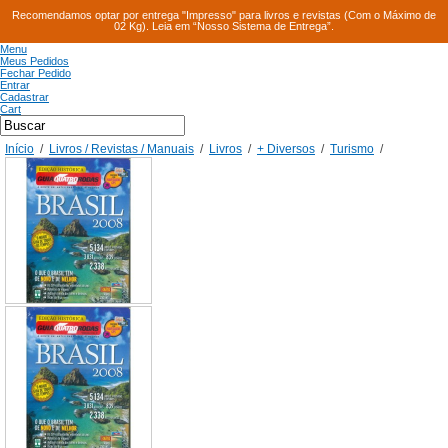
Recomendamos optar por entrega "Impresso" para livros e revistas (Com o Máximo de
02 Kg). Leia em “Nosso Sistema de Entrega”.
Menu
Meus Pedidos
Fechar Pedido
Entrar
Cadastrar
Cart
Início
/
Livros / Revistas / Manuais
/
Livros
/
+ Diversos
/
Turismo
/