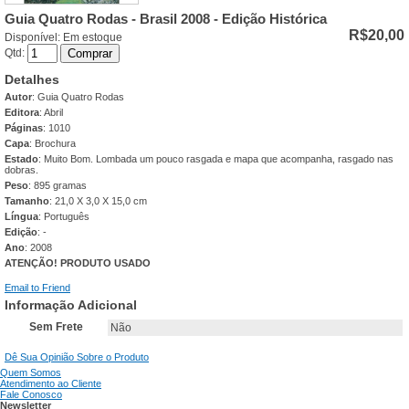
Guia Quatro Rodas - Brasil 2008 - Edição Histórica
R$20,00
Disponível:
Em estoque
Qtd:
Comprar
Detalhes
Autor
: Guia Quatro Rodas
Editora
: Abril
Páginas
: 1010
Capa
: Brochura
Estado
: Muito Bom. Lombada um pouco rasgada e mapa que acompanha, rasgado nas
dobras.
Peso
: 895 gramas
Tamanho
: 21,0 X 3,0 X 15,0 cm
Língua
: Português
Edição
: -
Ano
: 2008
ATENÇÃO! PRODUTO USADO
Email to Friend
Informação Adicional
Sem Frete
Não
Dê Sua Opinião Sobre o Produto
Quem Somos
Atendimento ao Cliente
Fale Conosco
Newsletter