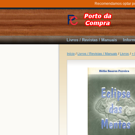
Recomendamos optar por 
Livros / Revistas / Manuais
Inform
Início
/
Livros / Revistas / Manuais
/
Livros
/
+ 