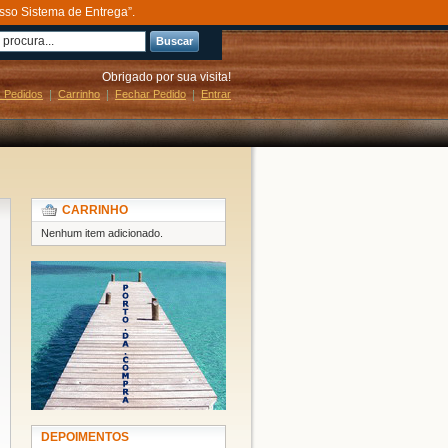
sso Sistema de Entrega”.
Buscar
Obrigado por sua visita!
 Pedidos
Carrinho
Fechar Pedido
Entrar
CARRINHO
Nenhum item adicionado.
DEPOIMENTOS