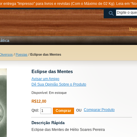
entrega "Impresso" para livros e revistas (Com o Máximo de 02 Kg). Leia em “No
Meus
ática
Diversos
/
Poesias
/
Eclipse das Mentes
Eclipse das Mentes
Avisar um Amigo
Dê Sua Opinião Sobre o Produto
Disponível:
Em estoque
R$12,00
Comparar Produto
Qtd:
OU
Comprar
Descrição Rápida
Eclipse das Mentes de Hélio Soares Pereira