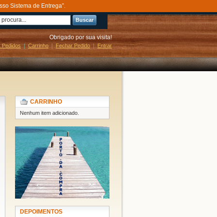
sso Sistema de Entrega”.
Buscar
Obrigado por sua visita!
 Pedidos
Carrinho
Fechar Pedido
Entrar
CARRINHO
Nenhum item adicionado.
DEPOIMENTOS