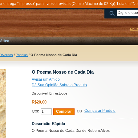
entrega "Impresso" para livros e revistas (Com o Máximo de 02 Kg). Leia em “No
Meus
ática
Diversos
/
Poesias
/
O Poema Nosso de Cada Dia
O Poema Nosso de Cada Dia
Avisar um Amigo
Dê Sua Opinião Sobre o Produto
Disponível:
Em estoque
R$20,00
Comparar Produto
Qtd:
OU
Comprar
Descrição Rápida
O Poema Nosso de Cada Dia de Rubem Alves