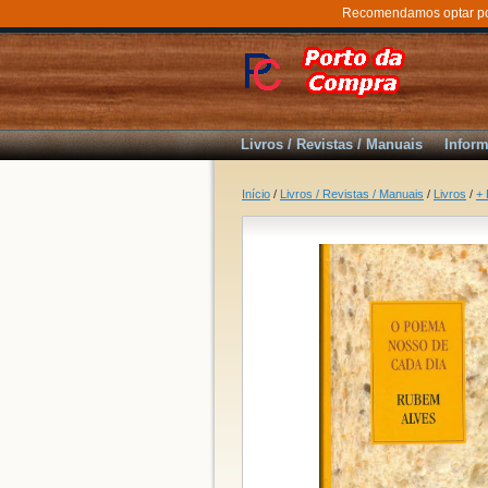
Recomendamos optar por 
Livros / Revistas / Manuais
Inform
Início
/
Livros / Revistas / Manuais
/
Livros
/
+ 