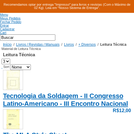
Recomendamos optar por entrega "Impresso" para livros e revistas (Com o Máximo de
02 Kg). Leia em “Nosso Sistema de Entrega”.
Menu
Meus Pedidos
Fechar Pedido
Entrar
Cadastrar
Cart
Início
/
Livros / Revistas / Manuais
/
Livros
/
+ Diversos
/
Leitura Técnica
Material de Leitura Técnica
Leitura Técnica
Sort
Tecnologia da Soldagem - II Congresso
Latino-Americano - III Encontro Nacional
R$12,00