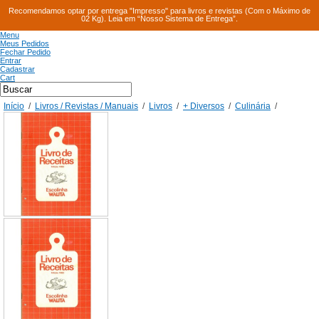
Recomendamos optar por entrega "Impresso" para livros e revistas (Com o Máximo de
02 Kg). Leia em “Nosso Sistema de Entrega”.
Menu
Meus Pedidos
Fechar Pedido
Entrar
Cadastrar
Cart
Início
/
Livros / Revistas / Manuais
/
Livros
/
+ Diversos
/
Culinária
/