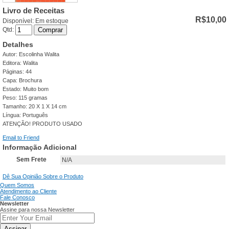
Livro de Receitas
R$10,00
Disponível:
Em estoque
Qtd:
Comprar
Detalhes
Autor: Escolinha Walita
Editora: Walita
Páginas: 44
Capa: Brochura
Estado: Muito bom
Peso: 115 gramas
Tamanho: 20 X 1 X 14 cm
Língua: Português
ATENÇÃO! PRODUTO USADO
Email to Friend
Informação Adicional
Sem Frete
N/A
Dê Sua Opinião Sobre o Produto
Quem Somos
Atendimento ao Cliente
Fale Conosco
Newsletter
Assine para nossa Newsletter
Assinar