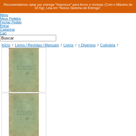
Recomendamos optar por entrega "Impresso" para livros e revistas (Com o Máximo de
02 Kg). Leia em “Nosso Sistema de Entrega”.
Menu
Meus Pedidos
Fechar Pedido
Entrar
Cadastrar
Cart
Início
/
Livros / Revistas / Manuais
/
Livros
/
+ Diversos
/
Culinária
/