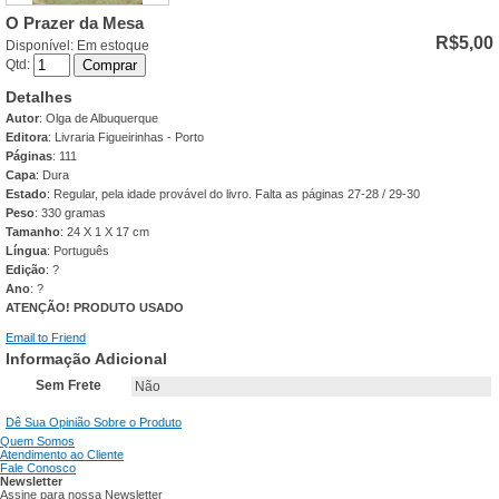
O Prazer da Mesa
R$5,00
Disponível:
Em estoque
Qtd:
Comprar
Detalhes
Autor
: Olga de Albuquerque
Editora
: Livraria Figueirinhas - Porto
Páginas
: 111
Capa
: Dura
Estado
: Regular, pela idade provável do livro. Falta as páginas 27-28 / 29-30
Peso
: 330 gramas
Tamanho
: 24 X 1 X 17 cm
Língua
: Português
Edição
: ?
Ano
: ?
ATENÇÃO! PRODUTO USADO
Email to Friend
Informação Adicional
Sem Frete
Não
Dê Sua Opinião Sobre o Produto
Quem Somos
Atendimento ao Cliente
Fale Conosco
Newsletter
Assine para nossa Newsletter