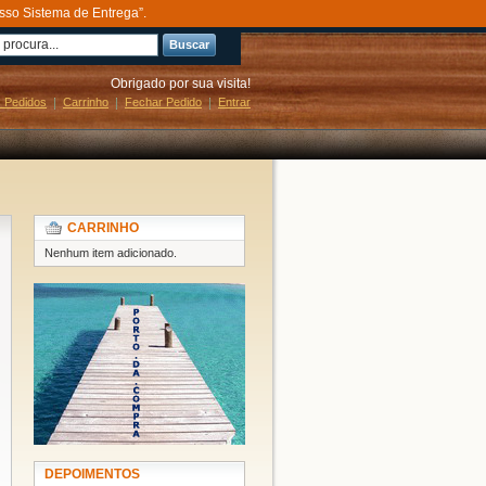
sso Sistema de Entrega”.
Buscar
Obrigado por sua visita!
 Pedidos
Carrinho
Fechar Pedido
Entrar
CARRINHO
Nenhum item adicionado.
DEPOIMENTOS