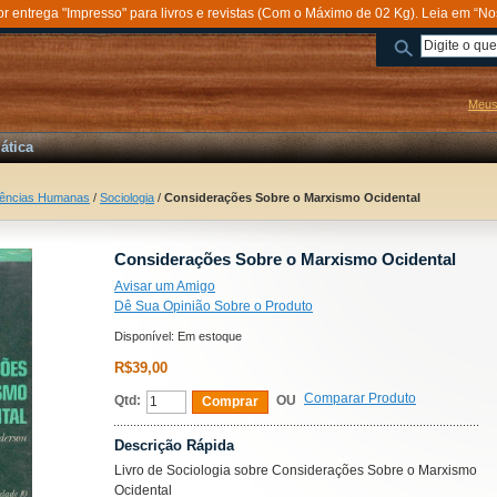
entrega "Impresso" para livros e revistas (Com o Máximo de 02 Kg). Leia em “No
Meus
ática
iências Humanas
/
Sociologia
/
Considerações Sobre o Marxismo Ocidental
Considerações Sobre o Marxismo Ocidental
Avisar um Amigo
Dê Sua Opinião Sobre o Produto
Disponível:
Em estoque
R$39,00
Comparar Produto
Qtd:
OU
Comprar
Descrição Rápida
Livro de Sociologia sobre Considerações Sobre o Marxismo
Ocidental