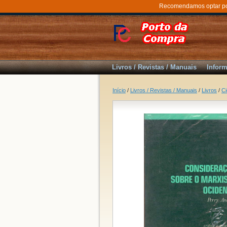
Recomendamos optar por 
Livros / Revistas / Manuais
Inform
Início
/
Livros / Revistas / Manuais
/
Livros
/
C