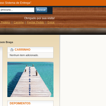
sso Sistema de Entrega”.
Buscar
Obrigado por sua visita!
 Pedidos
Carrinho
Fechar Pedido
Entrar
ubem Braga
CARRINHO
Nenhum item adicionado.
DEPOIMENTOS