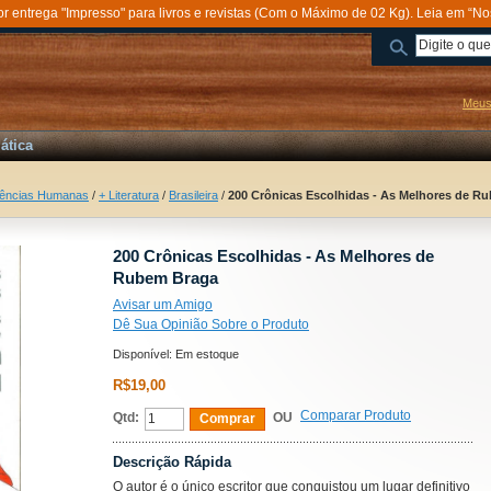
entrega "Impresso" para livros e revistas (Com o Máximo de 02 Kg). Leia em “No
Meus
ática
iências Humanas
/
+ Literatura
/
Brasileira
/
200 Crônicas Escolhidas - As Melhores de R
200 Crônicas Escolhidas - As Melhores de
Rubem Braga
Avisar um Amigo
Dê Sua Opinião Sobre o Produto
Disponível:
Em estoque
R$19,00
Comparar Produto
Qtd:
OU
Comprar
Descrição Rápida
O autor é o único escritor que conquistou um lugar definitivo