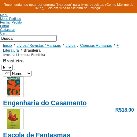
Recomendamos optar por entrega "Impresso" para livros e revistas (Com o Máximo de
02 Kg). Leia em “Nosso Sistema de Entrega”.
Menu
Meus Pedidos
Fechar Pedido
Entrar
Cadastrar
Cart
Início
/
Livros / Revistas / Manuais
/
Livros
/
Ciências Humanas
/
+
Literatura
/
Brasileira
Livros da Literatura Brasileira
Brasileira
Sort
Engenharia do Casamento
R$18,00
Escola de Fantasmas