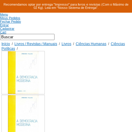
Recomendamos optar por entrega "Impresso" para livros e revistas (Com o Máximo de
02 Kg). Leia em “Nosso Sistema de Entrega”.
Menu
Meus Pedidos
Fechar Pedido
Entrar
Cadastrar
Cart
Início
/
Livros / Revistas / Manuais
/
Livros
/
Ciências Humanas
/
Ciências
Políticas
/