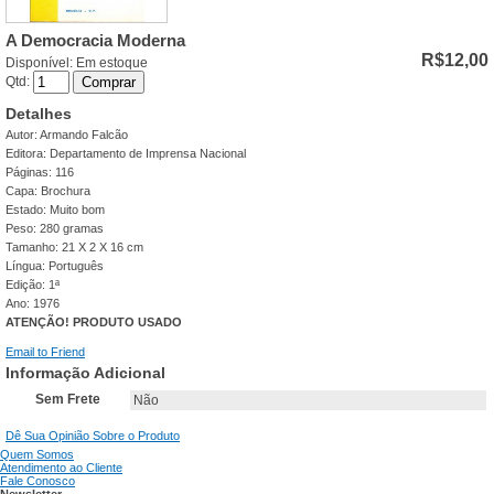
A Democracia Moderna
R$12,00
Disponível:
Em estoque
Qtd:
Comprar
Detalhes
Autor: Armando Falcão
Editora: Departamento de Imprensa Nacional
Páginas: 116
Capa: Brochura
Estado: Muito bom
Peso: 280 gramas
Tamanho: 21 X 2 X 16 cm
Língua: Português
Edição: 1ª
Ano: 1976
ATENÇÃO! PRODUTO USADO
Email to Friend
Informação Adicional
Sem Frete
Não
Dê Sua Opinião Sobre o Produto
Quem Somos
Atendimento ao Cliente
Fale Conosco