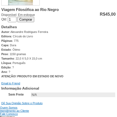
Viagem Filosófica ao Rio Negro
R$45,00
Disponível:
Em estoque
Qtd:
Comprar
Detalhes
Autor
: Alexandre Rodrigues Ferreira
Editora
: Círculo do Livro
Páginas
: 775
Capa
: Dura
Estado
: Ótimo
Peso
: 1150 gramas
Tamanho
: 22,0 X 5,0 X 15,0 cm
Língua
: Português
Edição
: ?
Ano
: ?
ATENÇÃO! PRODUTO EM ESTADO DE NOVO
Email to Friend
Informação Adicional
Sem Frete
N/A
Dê Sua Opinião Sobre o Produto
Quem Somos
Atendimento ao Cliente
Fale Conosco