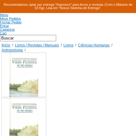
Recomendamos optar por entrega "Impresso" para livros e revistas (Com o Máximo de
02 Kg). Leia em “Nosso Sistema de Entrega”.
Menu
Meus Pedidos
Fechar Pedido
Entrar
Cadastrar
Cart
Início
/
Livros / Revistas / Manuais
/
Livros
/
Ciências Humanas
/
Antropologia
/