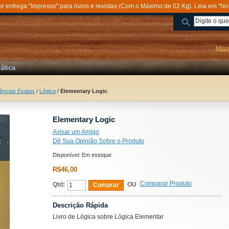
entrega "Impresso" para livros e revistas (Com o Máximo de 02 Kg). Leia em “No
Meus
ática
ências Exatas
/
Lógica
/
Elementary Logic
Elementary Logic
Avisar um Amigo
Dê Sua Opinião Sobre o Produto
Disponível:
Em estoque
R$46,00
Comparar Produto
Qtd:
OU
Comprar
Descrição Rápida
Livro de Lógica sobre Lógica Elementar