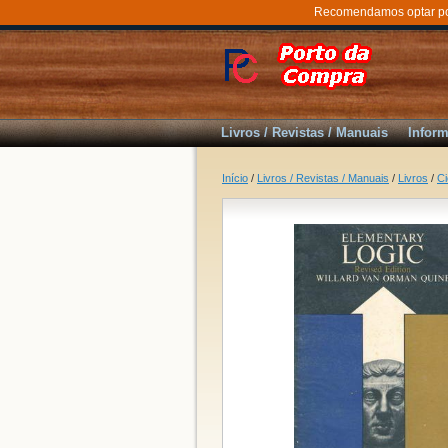
Recomendamos optar por 
Livros / Revistas / Manuais
Inform
Início
/
Livros / Revistas / Manuais
/
Livros
/
Ci