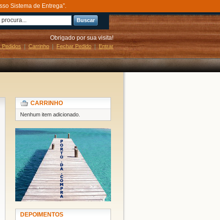
sso Sistema de Entrega”.
Buscar
Obrigado por sua visita!
 Pedidos
Carrinho
Fechar Pedido
Entrar
CARRINHO
Nenhum item adicionado.
DEPOIMENTOS