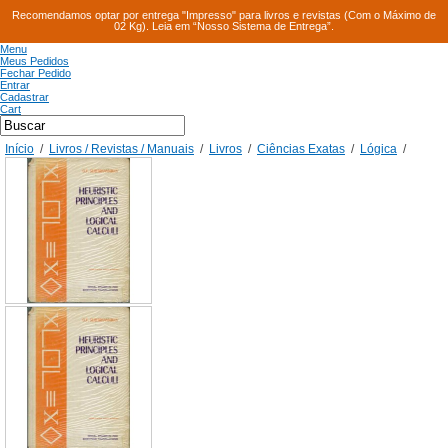
Recomendamos optar por entrega "Impresso" para livros e revistas (Com o Máximo de
02 Kg). Leia em “Nosso Sistema de Entrega”.
Menu
Meus Pedidos
Fechar Pedido
Entrar
Cadastrar
Cart
Início
/
Livros / Revistas / Manuais
/
Livros
/
Ciências Exatas
/
Lógica
/