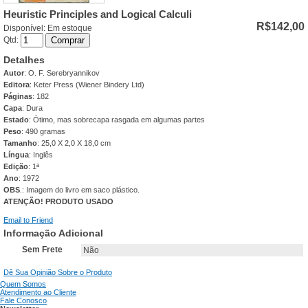
Heuristic Principles and Logical Calculi
R$142,00
Disponível:
Em estoque
Qtd:
Comprar
Detalhes
Autor
: O. F. Serebryannikov
Editora
: Keter Press (Wiener Bindery Ltd)
Páginas
: 182
Capa
: Dura
Estado
: Ótimo, mas sobrecapa rasgada em algumas partes
Peso
: 490 gramas
Tamanho
: 25,0 X 2,0 X 18,0 cm
Língua
: Inglês
Edição
: 1ª
Ano
: 1972
OBS
.: Imagem do livro em saco plástico.
ATENÇÃO! PRODUTO USADO
Email to Friend
Informação Adicional
Sem Frete
Não
Dê Sua Opinião Sobre o Produto
Quem Somos
Atendimento ao Cliente
Fale Conosco