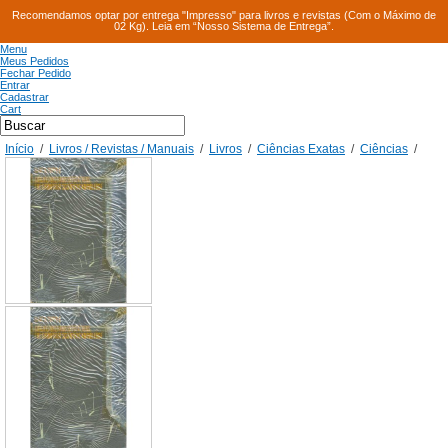
Recomendamos optar por entrega "Impresso" para livros e revistas (Com o Máximo de
02 Kg). Leia em “Nosso Sistema de Entrega”.
Menu
Meus Pedidos
Fechar Pedido
Entrar
Cadastrar
Cart
Início
/
Livros / Revistas / Manuais
/
Livros
/
Ciências Exatas
/
Ciências
/