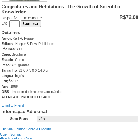
Conjectures and Refutations: The Growth of Scientific
Knowledge
R$72,00
Disponível:
Em estoque
Qtd:
Comprar
Detalhes
Autor
: Karl R. Popper
Editora
: Harper & Row, Publishers
Páginas
: 417
Capa
: Brochura
Estado
: Ótimo
Peso
: 435 gramas
Tamanho
: 21,0 X 3,0 X 14,0 cm
Língua
: Inglês
Edição
: 1ª
Ano
: 1968
OBS
.: Imagem do livro em saco plástico.
ATENÇÃO! PRODUTO USADO
Email to Friend
Informação Adicional
Sem Frete
Não
Dê Sua Opinião Sobre o Produto
Quem Somos
Atendimento ao Cliente