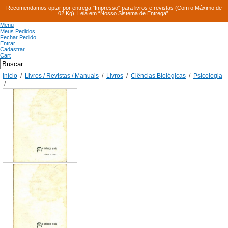
Recomendamos optar por entrega "Impresso" para livros e revistas (Com o Máximo de
02 Kg). Leia em “Nosso Sistema de Entrega”.
Menu
Meus Pedidos
Fechar Pedido
Entrar
Cadastrar
Cart
Início
/
Livros / Revistas / Manuais
/
Livros
/
Ciências Biológicas
/
Psicologia
/