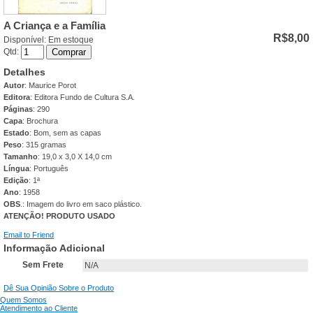
A Criança e a Família
R$8,00
Disponível:
Em estoque
Qtd:
Comprar
Detalhes
Autor
: Maurice Porot
Editora
: Editora Fundo de Cultura S.A.
Páginas
: 290
Capa
: Brochura
Estado
: Bom, sem as capas
Peso
: 315 gramas
Tamanho
: 19,0 x 3,0 X 14,0 cm
Língua
: Português
Edição
: 1ª
Ano
: 1958
OBS
.: Imagem do livro em saco plástico.
ATENÇÃO! PRODUTO USADO
Email to Friend
Informação Adicional
Sem Frete
N/A
Dê Sua Opinião Sobre o Produto
Quem Somos
Atendimento ao Cliente