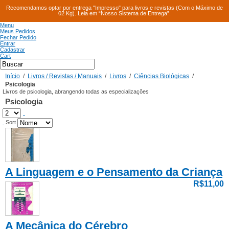
Recomendamos optar por entrega "Impresso" para livros e revistas (Com o Máximo de
02 Kg). Leia em “Nosso Sistema de Entrega”.
Menu
Meus Pedidos
Fechar Pedido
Entrar
Cadastrar
Cart
Início
/
Livros / Revistas / Manuais
/
Livros
/
Ciências Biológicas
/
Psicologia
Livros de psicologia, abrangendo todas as especializações
Psicologia
Sort
A Linguagem e o Pensamento da Criança
R$11,00
A Mecânica do Cérebro