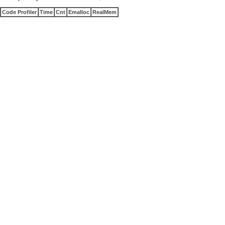
Code Profiler
Time
Cnt
Emalloc
RealMem