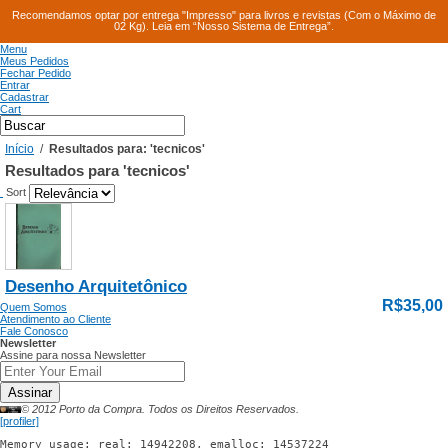
Recomendamos optar por entrega "Impresso" para livros e revistas (Com o Máximo de
02 Kg). Leia em “Nosso Sistema de Entrega”.
Menu
Meus Pedidos
Fechar Pedido
Entrar
Cadastrar
Cart
Início
/
Resultados para: 'tecnicos'
Resultados para 'tecnicos'
Sort
Desenho Arquitetônico
R$35,00
Quem Somos
Atendimento ao Cliente
Fale Conosco
Newsletter
Assine para nossa Newsletter
Assinar
© 2012 Porto da Compra. Todos os Direitos Reservados.
[profiler]
Memory usage: real: 14942208, emalloc: 14537224