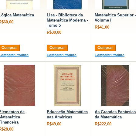
Lógica Matemática
Lisa - Biblioteca da
Matemática Superior -
Matemática Moderna -
Volume I
R$60,00
Tomo 5
R$41,00
R$30,00
Comprar
Comprar
Comprar
Comparar Produto
Comparar Produto
Comparar Produto
Elementos de
Educação Matemática
As Grandes Fantasias
Matemática
nas Américas
da Matemática
Financeira
R$49,00
R$222,00
R$28,00