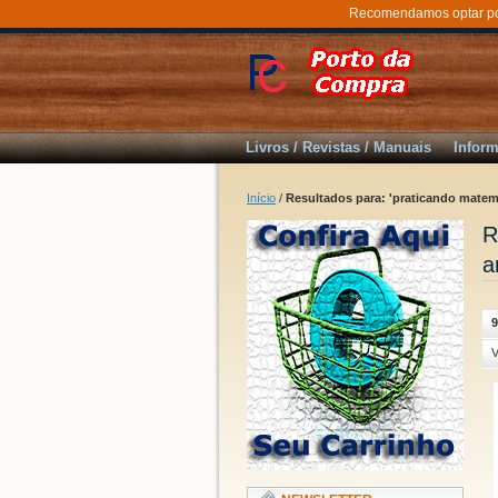
Recomendamos optar por 
Livros / Revistas / Manuais
Inform
Início
/
Resultados para: 'praticando matemá
R
a
9
V