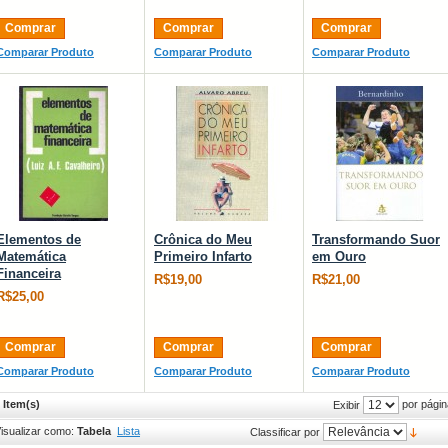
Comprar
Comprar
Comprar
Comparar Produto
Comparar Produto
Comparar Produto
Elementos de
Crônica do Meu
Transformando Suor
Matemática
Primeiro Infarto
em Ouro
Financeira
R$19,00
R$21,00
R$25,00
Comprar
Comprar
Comprar
Comparar Produto
Comparar Produto
Comparar Produto
 Item(s)
por págin
Exibir
isualizar como:
Tabela
Lista
Classificar por