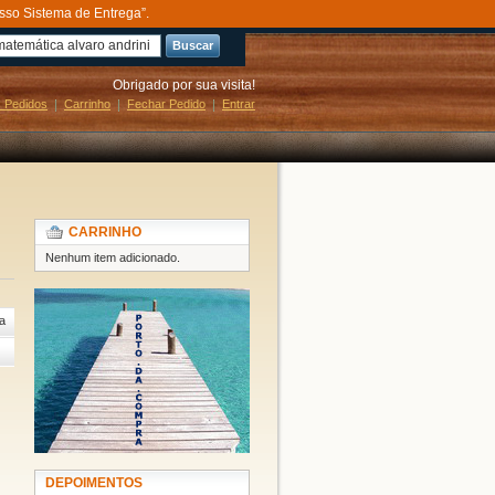
sso Sistema de Entrega”.
Buscar
Obrigado por sua visita!
 Pedidos
Carrinho
Fechar Pedido
Entrar
CARRINHO
Nenhum item adicionado.
a
DEPOIMENTOS