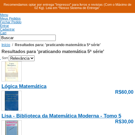
Recomendamos optar por entrega "Impresso" para livros e revistas (Com o Máximo de
02 Kg). Leia em “Nosso Sistema de Entrega”.
Menu
Meus Pedidos
Fechar Pedido
Entrar
Cadastrar
Cart
Início
/
Resultados para: 'praticando matemática 5ª série'
Resultados para 'praticando matemática 5ª série'
Sort
Lógica Matemática
R$60,00
Lisa - Biblioteca da Matemática Moderna - Tomo 5
R$30,00