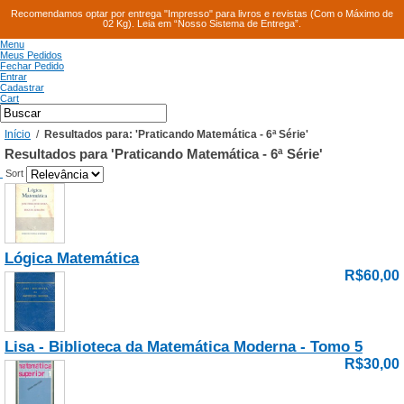
Recomendamos optar por entrega "Impresso" para livros e revistas (Com o Máximo de
02 Kg). Leia em “Nosso Sistema de Entrega”.
Menu
Meus Pedidos
Fechar Pedido
Entrar
Cadastrar
Cart
Início
/
Resultados para: 'Praticando Matemática - 6ª Série'
Resultados para 'Praticando Matemática - 6ª Série'
Sort
Lógica Matemática
R$60,00
Lisa - Biblioteca da Matemática Moderna - Tomo 5
R$30,00