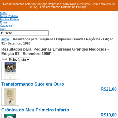
Recomendamos optar por entrega "Impresso" para livros e revistas (Com o Máximo de
02 Kg). Leia em “Nosso Sistema de Entrega”.
Menu
Meus Pedidos
Fechar Pedido
Entrar
Cadastrar
Cart
Início
/
Resultados para: 'Pequenas Empresas Grandes Negócios - Edição
91 - Setembro 1996'
Resultados para 'Pequenas Empresas Grandes Negócios -
Edição 91 - Setembro 1996'
Sort
Transformando Suor em Ouro
R$21,00
Crônica do Meu Primeiro Infarto
R$19,00