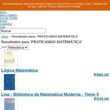
Recomendamos optar por entrega "Impresso" para livros e revistas (Com o Máximo de
02 Kg). Leia em “Nosso Sistema de Entrega”.
Menu
Meus Pedidos
Fechar Pedido
Entrar
Cadastrar
Cart
Início
/
Resultados para: 'PRATICANDO MATEMÁTICA'
Resultados para 'PRATICANDO MATEMÁTICA'
Sort
Lógica Matemática
R$60,00
Lisa - Biblioteca da Matemática Moderna - Tomo 5
R$30,00