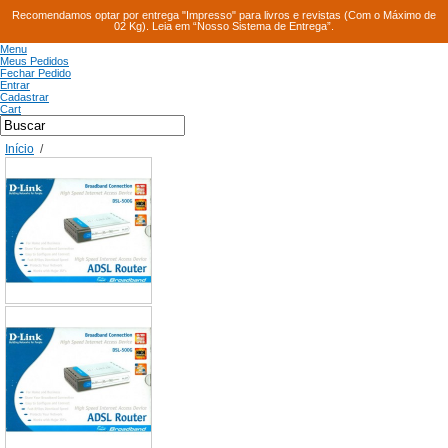
Recomendamos optar por entrega "Impresso" para livros e revistas (Com o Máximo de
02 Kg). Leia em “Nosso Sistema de Entrega”.
Menu
Meus Pedidos
Fechar Pedido
Entrar
Cadastrar
Cart
Início
/