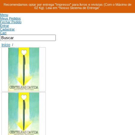
Recomendamos optar por entrega "Impresso" para livros e revistas (Com o Máximo de
02 Kg). Leia em “Nosso Sistema de Entrega”.
Menu
Meus Pedidos
Fechar Pedido
Entrar
Cadastrar
Cart
Início
/