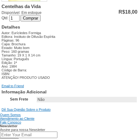
Centelhas da Vida
R$18,00
Disponível:
Em estoque
Qtd:
Comprar
Detalhes
Autor: Eurícledes Formiga
Editora: Instituto de Difusão Espírita
Páginas: 96
Capa: Brochura
Estado: Muito bom
Peso: 160 gramas
Tamanho: 19 X 1 X 14 cm
Língua: Português
Edição: 1ª
Ano: 1984
Código de Barra:
ISBN:
ATENÇÃO! PRODUTO USADO
Email to Friend
Informação Adicional
Sem Frete
Não
Dê Sua Opinião Sobre o Produto
Quem Somos
Atendimento ao Cliente
Fale Conosco
Newsletter
Assine para nossa Newsletter