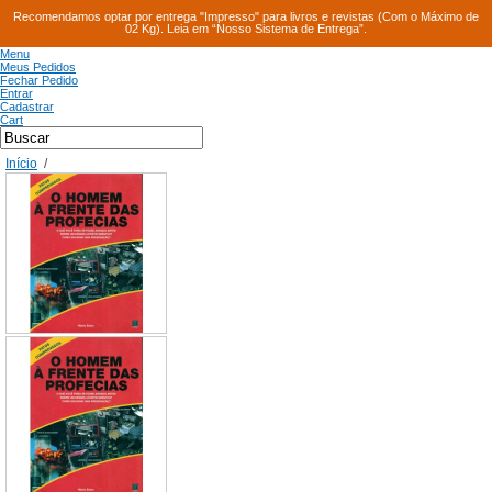
Recomendamos optar por entrega "Impresso" para livros e revistas (Com o Máximo de
02 Kg). Leia em “Nosso Sistema de Entrega”.
Menu
Meus Pedidos
Fechar Pedido
Entrar
Cadastrar
Cart
Início
/