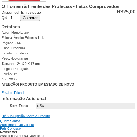
O Homem à Frente das Profecias - Fatos Comprovados
R$25,00
Disponível:
Em estoque
Qtd:
Comprar
Detalhes
Autor: Mario Enzio
Editora: Âmbito Editores Ltda
Páginas: 256
Capa: Brochura
Estado: Excelente
Peso: 455 gramas
Tamanho: 24 X 2 X 17 cm
Língua: Português
Edição: 1ª
Ano: 2005
ATENÇÃO! PRODUTO EM ESTADO DE NOVO
Email to Friend
Informação Adicional
Sem Frete
Não
Dê Sua Opinião Sobre o Produto
Quem Somos
Atendimento ao Cliente
Fale Conosco
Newsletter
Assine para nossa Newsletter