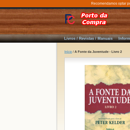
Recomendamos optar por 
Livros / Revistas / Manuais
Inform
Início
/
A Fonte da Juventude - Livro 2