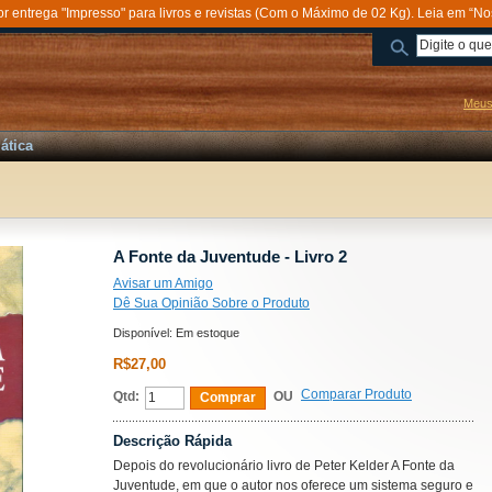
entrega "Impresso" para livros e revistas (Com o Máximo de 02 Kg). Leia em “No
Meus
ática
A Fonte da Juventude - Livro 2
Avisar um Amigo
Dê Sua Opinião Sobre o Produto
Disponível:
Em estoque
R$27,00
Comparar Produto
Qtd:
OU
Comprar
Descrição Rápida
Depois do revolucionário livro de Peter Kelder A Fonte da
Juventude, em que o autor nos oferece um sistema seguro e