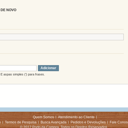
 DE NOVO
Adicionar
E aspas simples (') para frases.
Quem Somos
Atendimento ao Cliente
e
Termos de Pesquisa
Busca Avançada
Pedidos e Devoluções
Fale Conos
© 2012 Porto da Compra. Todos os Direitos Reservados.