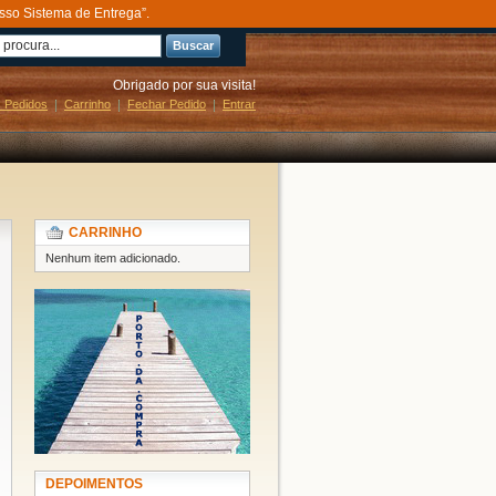
sso Sistema de Entrega”.
Buscar
Obrigado por sua visita!
 Pedidos
Carrinho
Fechar Pedido
Entrar
CARRINHO
Nenhum item adicionado.
DEPOIMENTOS