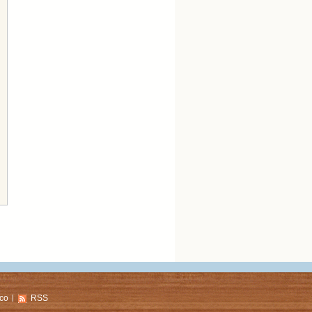
co
RSS