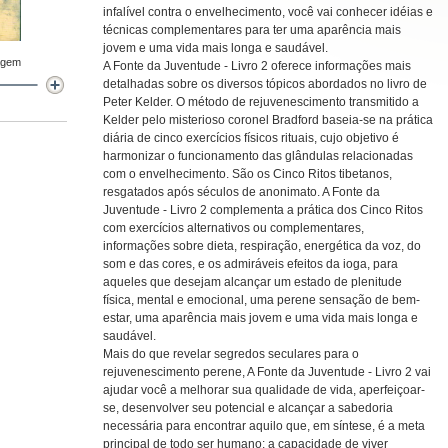
infalível contra o envelhecimento, você vai conhecer idéias e
técnicas complementares para ter uma aparência mais
jovem e uma vida mais longa e saudável.
agem
A Fonte da Juventude - Livro 2 oferece informações mais
detalhadas sobre os diversos tópicos abordados no livro de
Peter Kelder. O método de rejuvenescimento transmitido a
Kelder pelo misterioso coronel Bradford baseia-se na prática
diária de cinco exercícios físicos rituais, cujo objetivo é
harmonizar o funcionamento das glândulas relacionadas
com o envelhecimento. São os Cinco Ritos tibetanos,
resgatados após séculos de anonimato. A Fonte da
Juventude - Livro 2 complementa a prática dos Cinco Ritos
com exercícios alternativos ou complementares,
informações sobre dieta, respiração, energética da voz, do
som e das cores, e os admiráveis efeitos da ioga, para
aqueles que desejam alcançar um estado de plenitude
física, mental e emocional, uma perene sensação de bem-
estar, uma aparência mais jovem e uma vida mais longa e
saudável.
Mais do que revelar segredos seculares para o
rejuvenescimento perene, A Fonte da Juventude - Livro 2 vai
ajudar você a melhorar sua qualidade de vida, aperfeiçoar-
se, desenvolver seu potencial e alcançar a sabedoria
necessária para encontrar aquilo que, em síntese, é a meta
principal de todo ser humano: a capacidade de viver