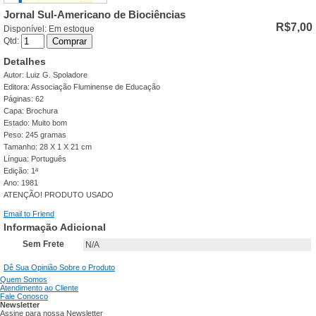
Jornal Sul-Americano de Biociências
R$7,00
Disponível:
Em estoque
Qtd:
Comprar
Detalhes
Autor: Luiz G. Spoladore
Editora: Associação Fluminense de Educação
Páginas: 62
Capa: Brochura
Estado: Muito bom
Peso: 245 gramas
Tamanho: 28 X 1 X 21 cm
Língua: Português
Edição: 1ª
Ano: 1981
ATENÇÃO! PRODUTO USADO
Email to Friend
Informação Adicional
Sem Frete
N/A
Dê Sua Opinião Sobre o Produto
Quem Somos
Atendimento ao Cliente
Fale Conosco
Newsletter
Assine para nossa Newsletter