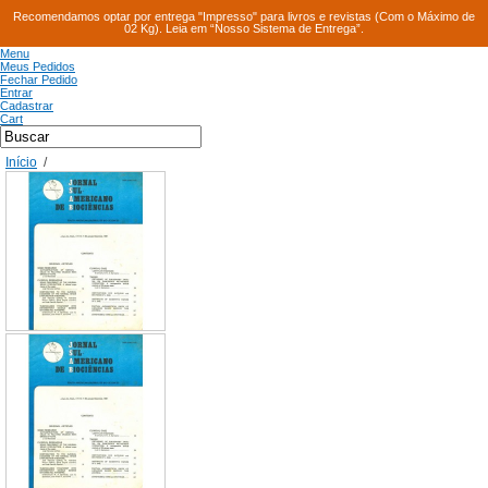
Recomendamos optar por entrega "Impresso" para livros e revistas (Com o Máximo de
02 Kg). Leia em “Nosso Sistema de Entrega”.
Menu
Meus Pedidos
Fechar Pedido
Entrar
Cadastrar
Cart
Início
/