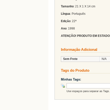
Tamanho
: 21 X 1 X 14 cm
Língua
: Português
Edição
: 22ª
Ano
: 1998
ATENÇÃO! PRODUTO EM ESTADO
Informação Adicional
Sem Frete
N/A
Tags do Produto
Minhas Tags:
Use espaços para separar as Tags. 