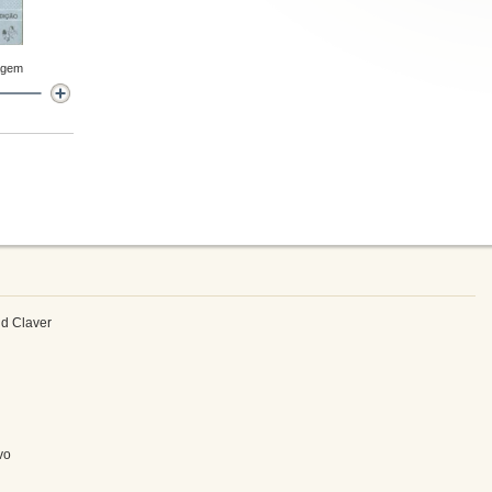
agem
ld Claver
vo