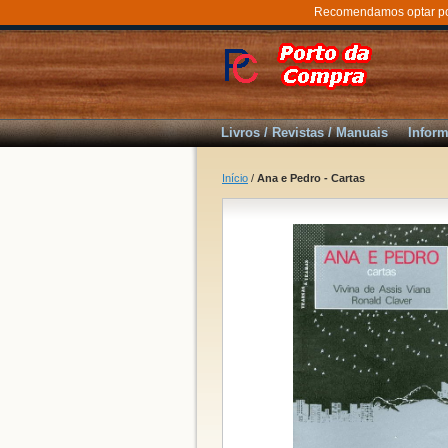
Recomendamos optar por 
Livros / Revistas / Manuais
Inform
Início
/
Ana e Pedro - Cartas