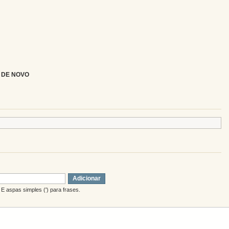
 DE NOVO
Adicionar
E aspas simples (') para frases.