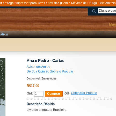
entrega "Impresso" para livros e revistas (Com o Máximo de 02 Kg). Leia em “No
Meus
ática
Ana e Pedro - Cartas
Avisar um Amigo
Dê Sua Opinião Sobre o Produto
Disponível:
Em estoque
R$17,00
Comparar Produto
Qtd:
OU
Comprar
Descrição Rápida
Livro de Literatura Brasileira