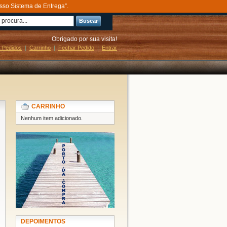
sso Sistema de Entrega”.
Buscar
Obrigado por sua visita!
 Pedidos
Carrinho
Fechar Pedido
Entrar
CARRINHO
Nenhum item adicionado.
DEPOIMENTOS