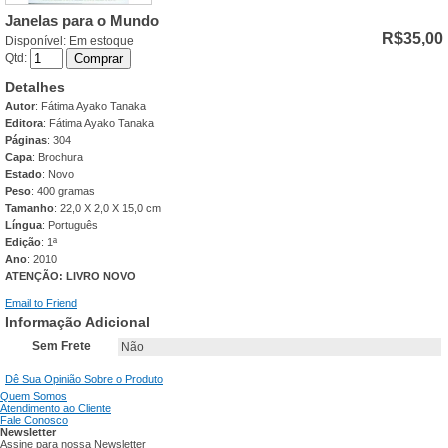
Janelas para o Mundo
R$35,00
Disponível:
Em estoque
Qtd:
Comprar
Detalhes
Autor
: Fátima Ayako Tanaka
Editora
: Fátima Ayako Tanaka
Páginas
: 304
Capa
: Brochura
Estado
: Novo
Peso
: 400 gramas
Tamanho
: 22,0 X 2,0 X 15,0 cm
Língua
: Português
Edição
: 1ª
Ano
: 2010
ATENÇÃO: LIVRO NOVO
Email to Friend
Informação Adicional
Sem Frete
Não
Dê Sua Opinião Sobre o Produto
Quem Somos
Atendimento ao Cliente
Fale Conosco
Newsletter
Assine para nossa Newsletter