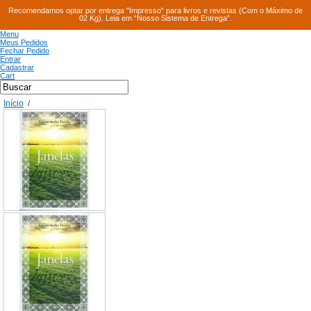
Recomendamos optar por entrega "Impresso" para livros e revistas (Com o Máximo de
02 Kg). Leia em “Nosso Sistema de Entrega”.
Menu
Meus Pedidos
Fechar Pedido
Entrar
Cadastrar
Cart
Início
/