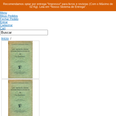
Recomendamos optar por entrega "Impresso" para livros e revistas (Com o Máximo de
02 Kg). Leia em “Nosso Sistema de Entrega”.
Menu
Meus Pedidos
Fechar Pedido
Entrar
Cadastrar
Cart
Início
/