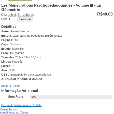
Les Mensurations Psychopédagogiques - Volume III - La
Géométrie
R$40,00
Disponível:
Em estoque
Qtd:
Comprar
Detalhes
Autor
: Renée Marchal
Editora
: Laboratoire de Pédagogie Expérimentale
Páginas
: 283
Capa
: Brochura
Estado
: Muito Bom
Peso
: 485 gramas
Tamanho
: 25,0 X 3,0 X 16,0 cm
Língua
: Francês
Edição
: ?
Ano
: 1956
OBS
.: Imagem do livro em saco plástico.
ATENÇÃO! PRODUTO USADO
Email to Friend
Informação Adicional
Sem Frete
N/A
Dê Sua Opinião Sobre o Produto
Quem Somos
Atendimento ao Cliente