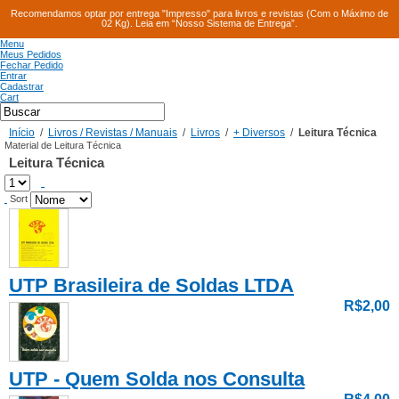
Recomendamos optar por entrega "Impresso" para livros e revistas (Com o Máximo de
02 Kg). Leia em “Nosso Sistema de Entrega”.
Menu
Meus Pedidos
Fechar Pedido
Entrar
Cadastrar
Cart
Início
/
Livros / Revistas / Manuais
/
Livros
/
+ Diversos
/
Leitura Técnica
Material de Leitura Técnica
Leitura Técnica
Sort
UTP Brasileira de Soldas LTDA
R$2,00
UTP - Quem Solda nos Consulta